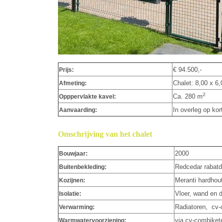
€ 94.500,-
Prijs:
Chalet: 8,00 x 6
Afmeting:
2
Ca. 280 m
Opppervlakte kavel:
In overleg op kor
Aanvaarding:
Omschrijving van het chalet
2000
Bouwjaar:
Redcedar rabatd
Buitenbekleding:
Meranti hardhout
Kozijnen:
Vloer, wand en d
Isolatie:
Radiatoren,
cv-
Verwarming:
via cv-combiket
Warmwatervoorziening: