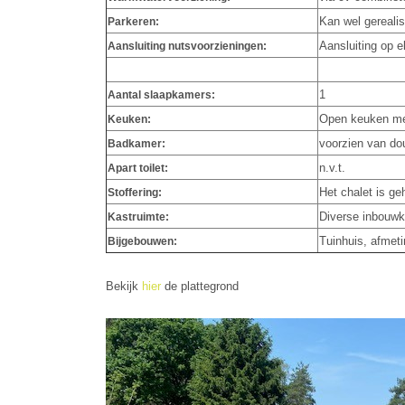
Kan wel gereali
Parkeren:
Aansluiting op e
Aansluiting nutsvoorzieningen:
1
Aantal slaapkamers:
Open keuken m
Keuken:
voorzien van dou
Badkamer:
n.v.t.
Apart toilet:
Het chalet is ge
Stoffering:
Diverse inbouw
Kastruimte:
Tuinhuis, afmet
Bijgebouwen:
Bekijk
hier
de plattegrond