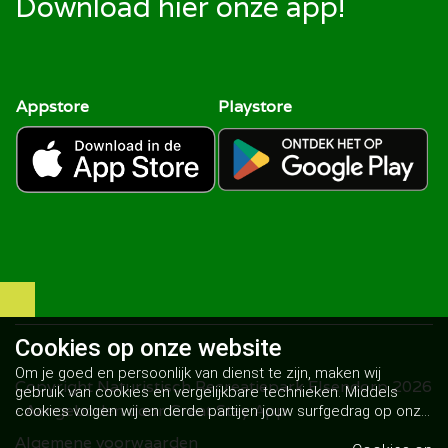
Download hier onze app!
Appstore
Playstore
Cookies op
onze website
Om je goed en persoonlijk van dienst te zijn, maken wij
Copyright Naturistisch Recreatiepark Elsendorp 2026
gebruik van cookies en vergelijkbare technieken. Middels
- Aangeboden door
Great Stay App
cookies volgen wij en derde partijen jouw surfgedrag op onze
website. Hiermee tonen wij gepersonaliseerde advertenties
Algemene voorwaarden