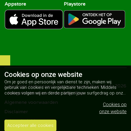
Appstore
Playstore
Cookies op
onze website
Om je goed en persoonlijk van dienst te zijn, maken wij
Copyright Naturistisch Recreatiepark Elsendorp 2026
gebruik van cookies en vergelijkbare technieken. Middels
- Aangeboden door
Great Stay App
cookies volgen wij en derde partijen jouw surfgedrag op onze
website. Hiermee tonen wij gepersonaliseerde advertenties
Algemene voorwaarden
en dit maakt het voor jou mogelijk om informatie te delen via
Cookies op
social media.
Bekijk ons cookiebeleid
Disclaimer
onze website
Privacybeleid
Accepteer alle cookies
Cookiebeleid