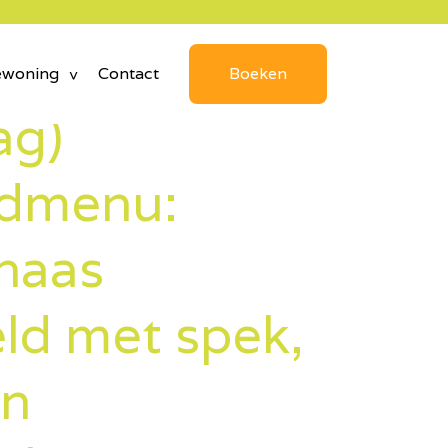
ewoning
Contact
Boeken
ag)
dmenu:
haas
ld met spek,
en