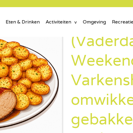
Eten & Drinken
Activiteiten
Omgeving
Recreati
(Vaderd
Weeken
Varkens
omwikke
gebakk